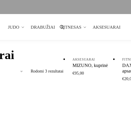
JUDO
DRABUŽIAI
FITNESAS
AKSESUARAI
rai
AKSESUARAI
FITN
MIZUNO, kuprinė
DAX
apsa
Rodomi 3 rezultatai
€
95,00
€
20,
This
This
product
prod
has
has
multiple
mult
variants.
varia
The