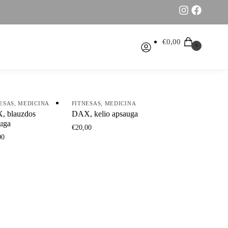
€
0,00
0
ESAS
,
MEDICINA
FITNESAS
,
MEDICINA
, blauzdos
DAX, kelio apsauga
uga
€
20,00
00
This
product
uct
has
multiple
iple
variants.
nts.
The