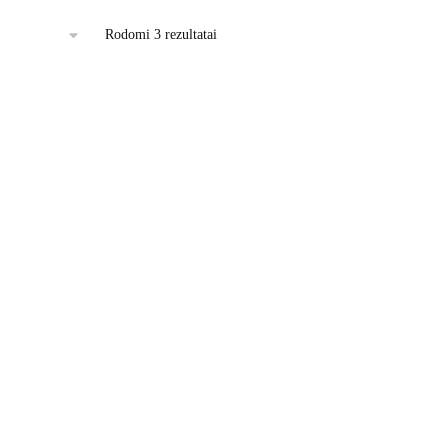
This
Rodomi 3 rezultatai
product
has
multiple
variants.
The
options
may
be
chosen
on
the
product
page