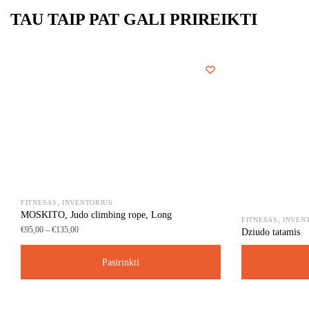
TAU TAIP PAT GALI PRIREIKTI
I
,
FITNESAS
INVENTORIUS
MOSKITO, Judo climbing rope, Long
,
FITNESAS
INVEN
€
95,00
–
€
135,00
Dziudo tatamis
Pasirinkti
This
This
product
product