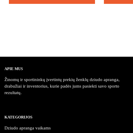
This
This
product
product
has
has
multiple
multiple
variants.
variants.
The
The
options
options
may
may
be
be
APIE MUS
chosen
chosen
Žinomų ir sportininkų įvertintų prekių ženklų dziudo apranga,
on
on
drabužiai ir inventorius, kurie padės jums pasiekti savo sporto
the
the
rezultatų.
product
product
page
page
KATEGORIJOS
Dziudo apranga vaikams