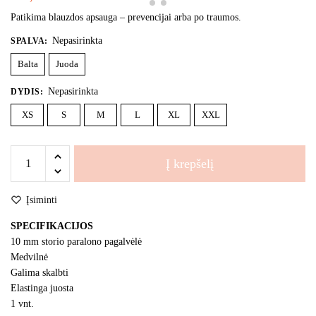
Patikima blauzdos apsauga – prevencijai arba po traumos.
Nepasirinkta
SPALVA
:
Balta
Juoda
Nepasirinkta
DYDIS
:
XS
S
M
L
XL
XXL
produkto
Į krepšelį
kiekis:
DAX,
Įsiminti
blauzdos
apsauga
SPECIFIKACIJOS
10 mm storio paralono pagalvėlė
Medvilnė
Galima skalbti
Elastinga juosta
1 vnt.