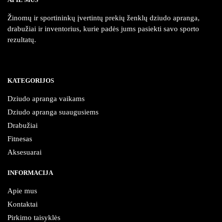
chosen
chosen
Žinomų ir sportininkų įvertintų prekių ženklų dziudo apranga,
on
on
drabužiai ir inventorius, kurie padės jums pasiekti savo sporto
the
the
rezultatų.
product
product
page
page
KATEGORIJOS
Dziudo apranga vaikams
Dziudo apranga suaugusiems
Drabužiai
Fitnesas
Aksesuarai
INFORMACIJA
Apie mus
Kontaktai
Pirkimo taisyklės