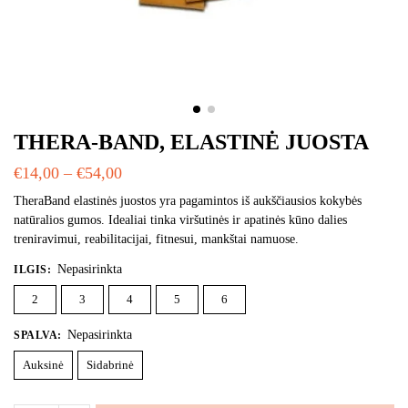
THERA-BAND, ELASTINĖ JUOSTA
€
14,00
–
€
54,00
TheraBand elastinės juostos yra pagamintos iš aukščiausios kokybės
natūralios gumos. Idealiai tinka viršutinės ir apatinės kūno dalies
treniravimui, reabilitacijai, fitnesui, mankštai namuose.
Nepasirinkta
ILGIS
:
2
3
4
5
6
Nepasirinkta
SPALVA
:
Auksinė
Sidabrinė