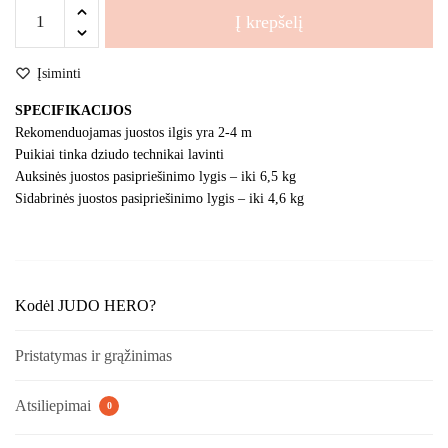
produkto
Į krepšelį
kiekis:
THERA-
Įsiminti
BAND,
elastinė
SPECIFIKACIJOS
juosta
Rekomenduojamas juostos ilgis yra 2-4 m
Puikiai tinka dziudo technikai lavinti
Auksinės juostos pasipriešinimo lygis – iki 6,5 kg
Sidabrinės juostos pasipriešinimo lygis – iki 4,6 kg
Kodėl JUDO HERO?
Pristatymas ir grąžinimas
Atsiliepimai
0