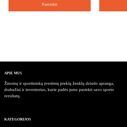
Pasirinkti
This
This
product
product
has
has
multiple
multiple
variants.
variants.
The
The
options
options
may
may
be
be
APIE MUS
chosen
chosen
Žinomų ir sportininkų įvertintų prekių ženklų dziudo apranga,
on
on
drabužiai ir inventorius, kurie padės jums pasiekti savo sporto
the
the
rezultatų.
product
product
page
page
KATEGORIJOS