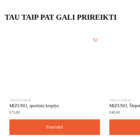
TAU TAIP PAT GALI PRIREIKTI
AKSESUARAI
AKSESUARAI
MIZUNO, sportinis krepšys
MIZUNO, Šlepet
€
75,00
€
40,00
Pasirinkti
This
This