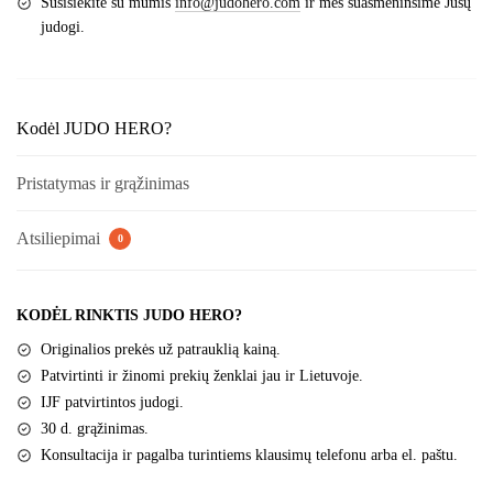
Susisiekite su mumis
info@judohero.com
ir mes suasmeninsime Jūsų
judogi.
Kodėl JUDO HERO?
Pristatymas ir grąžinimas
Atsiliepimai
0
KODĖL RINKTIS JUDO HERO?
Originalios prekės už patrauklią kainą.
Patvirtinti ir žinomi prekių ženklai jau ir Lietuvoje.
IJF patvirtintos judogi.
30 d. grąžinimas.
Konsultacija ir pagalba turintiems klausimų telefonu arba el. paštu.