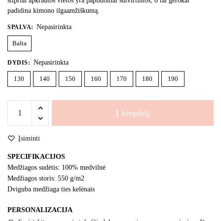
stipriai apkrautos vietos yra papildomai sutvirtintos, o tai gerokai
padidina kimono ilgaamžiškumą.
Nepasirinkta
SPALVA
:
Balta
Nepasirinkta
DYDIS
:
130
140
150
160
170
180
190
produkto
Į krepšelį
kiekis:
MIZUNO,
Įsiminti
Hayato
SPECIFIKACIJOS
Medžiagos sudėtis: 100% medvilnė
Medžiagos storis: 550 g/m2
Dviguba medžiaga ties kelėnais
PERSONALIZACIJA