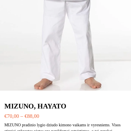
MIZUNO, HAYATO
€
70,00
–
€
88,00
MIZUNO pradinio lygio dziudo kimono vaikams ir vyresniems. Visos