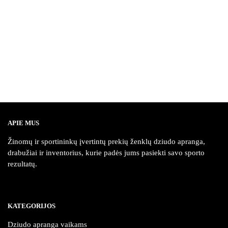
multiple
multiple
variants.
variants.
The
The
options
options
may
may
be
be
chosen
chosen
on
on
the
the
product
product
APIE MUS
page
page
Žinomų ir sportininkų įvertintų prekių ženklų dziudo apranga,
drabužiai ir inventorius, kurie padės jums pasiekti savo sporto
rezultatų.
KATEGORIJOS
Dziudo apranga vaikams