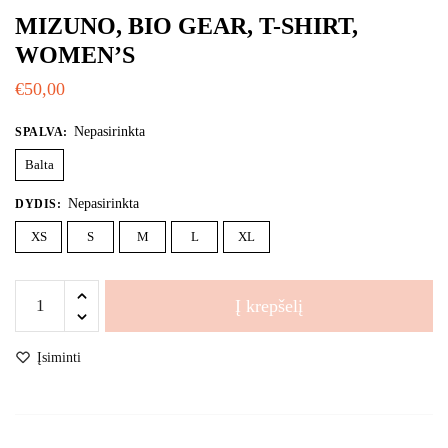
MIZUNO, BIO GEAR, T-SHIRT,
WOMEN’S
€
50,00
Nepasirinkta
SPALVA
:
Balta
Nepasirinkta
DYDIS
:
XS
S
M
L
XL
produkto
Į krepšelį
kiekis:
MIZUNO,
Įsiminti
Bio
Gear,
T-
shirt,