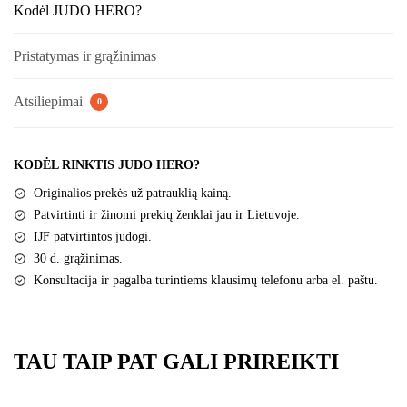
Women's
Kodėl JUDO HERO?
Pristatymas ir grąžinimas
Atsiliepimai
0
KODĖL RINKTIS JUDO HERO?
Originalios prekės už patrauklią kainą.
Patvirtinti ir žinomi prekių ženklai jau ir Lietuvoje.
IJF patvirtintos judogi.
30 d. grąžinimas.
Konsultacija ir pagalba turintiems klausimų telefonu arba el. paštu.
TAU TAIP PAT GALI PRIREIKTI