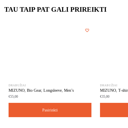
TAU TAIP PAT GALI PRIREIKTI
DRABUŽIAI
DRABUŽIAI
MIZUNO, Bio Gear, Longsleeve, Men’s
MIZUNO, T-shir
€
55,00
€
35,00
Pasirinkti
This
This