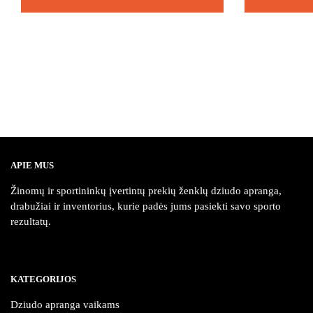
This
This
product
product
has
has
multiple
multiple
variants.
variants.
The
The
options
options
may
may
be
be
APIE MUS
chosen
chosen
Žinomų ir sportininkų įvertintų prekių ženklų dziudo apranga,
on
on
drabužiai ir inventorius, kurie padės jums pasiekti savo sporto
the
the
rezultatų.
product
product
page
page
KATEGORIJOS
Dziudo apranga vaikams