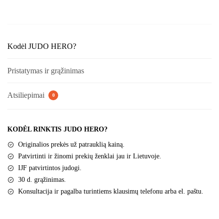
Men's
Kodėl JUDO HERO?
Pristatymas ir grąžinimas
Atsiliepimai
0
KODĖL RINKTIS JUDO HERO?
Originalios prekės už patrauklią kainą.
Patvirtinti ir žinomi prekių ženklai jau ir Lietuvoje.
IJF patvirtintos judogi.
30 d. grąžinimas.
Konsultacija ir pagalba turintiems klausimų telefonu arba el. paštu.