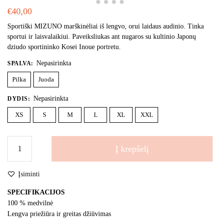
€
40,00
Sportiški MIZUNO marškinėliai iš lengvo, orui laidaus audinio. Tinka
sportui ir laisvalaikiui. Paveiksliukas ant nugaros su kultinio Japonų
dziudo sportininko Kosei Inoue portretu.
Nepasirinkta
SPALVA
:
Pilka
Juoda
Nepasirinkta
DYDIS
:
XS
S
M
L
XL
XXL
produkto
Į krepšelį
kiekis:
MIZUNO,
Įsiminti
Kosei
Inoue,
SPECIFIKACIJOS
T-
100 % medvilnė
shirt,
Lengva priežiūra ir greitas džiūvimas